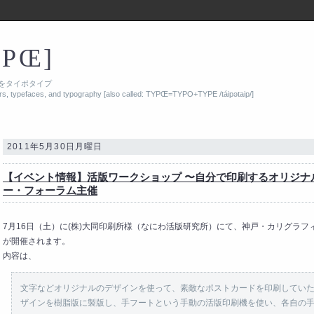
YPŒ]
をタイポタイプ
ers, typefaces, and typography [also called: TYPŒ=TYPO+TYPE /táipətaip/]
2011年5月30日月曜日
【イベント情報】活版ワークショップ 〜自分で印刷するオリジナ
ー・フォーラム主催
7月16日（土）に(株)大同印刷所様（なにわ活版研究所）にて、神戸・カリグラ
が開催されます。
内容は、
文字などオリジナルのデザインを使って、素敵なポストカードを印刷してい
ザインを樹脂版に製版し、手フートという手動の活版印刷機を使い、各自の