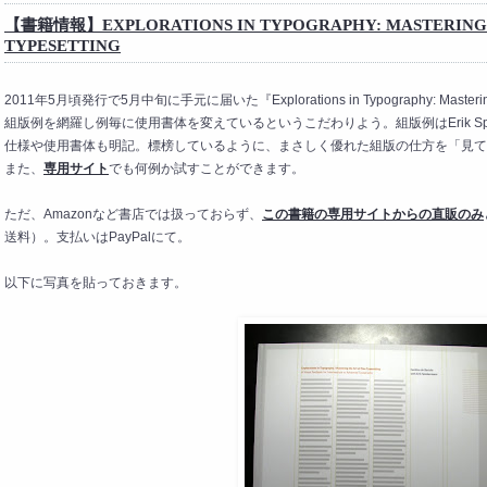
【書籍情報】EXPLORATIONS IN TYPOGRAPHY: MASTERING T
TYPESETTING
2011年5月頃発行で5月中旬に手元に届いた『Explorations in Typography: Mastering t
組版例を網羅し例毎に使用書体を変えているというこだわりよう。組版例はErik Spi
仕様や使用書体も明記。標榜しているように、まさしく優れた組版の仕方を「見て
また、
専用サイト
でも何例か試すことができます。
ただ、Amazonなど書店では扱っておらず、
この書籍の専用サイトからの直販のみ
送料）。支払いはPayPalにて。
以下に写真を貼っておきます。