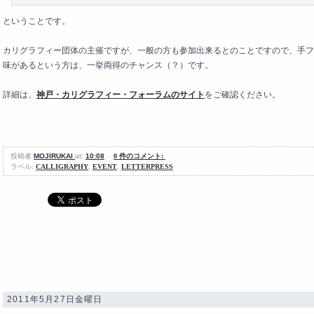
ということです。
カリグラフィー団体の主催ですが、一般の方も参加出来るとのことですので、手フ
味があるという方は、一挙両得のチャンス（？）です。
詳細は、
神戸・カリグラフィー・フォーラムのサイト
をご確認ください。
投稿者
MOJIRUKAI
at:
10:08
0 件のコメント:
ラベル:
CALLIGRAPHY
,
EVENT
,
LETTERPRESS
2011年5月27日金曜日