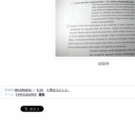
組版例
投稿者
MOJIRUKAI
at:
8:18
0 件のコメント:
ラベル:
TYPOGRAPHY
,
書籍