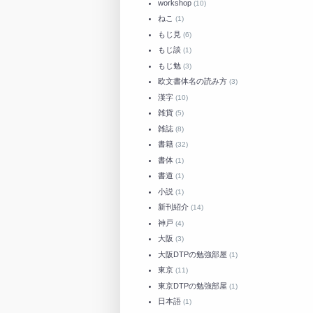
workshop
(10)
ねこ
(1)
もじ見
(6)
もじ談
(1)
もじ勉
(3)
欧文書体名の読み方
(3)
漢字
(10)
雑貨
(5)
雑誌
(8)
書籍
(32)
書体
(1)
書道
(1)
小説
(1)
新刊紹介
(14)
神戸
(4)
大阪
(3)
大阪DTPの勉強部屋
(1)
東京
(11)
東京DTPの勉強部屋
(1)
日本語
(1)