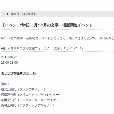
2011年5月26日木曜日
【イベント情報】6月〜7月の文字・活版関連イベント
6月〜7月の文字・活版関連イベントがそろそろ出揃ってきましたので一気に紹介
■第5回モリサワ文字文化フォーラム 「文字とデザイン2011」
2011年6月18日
13:00-18:00
モリサワ本社4F 大ホール
講師：
祖父江慎氏（ブックデザイナー）
阿部淳也氏（クリエイティブディレクター）
柴田文江氏（インダストリアルデザイナー）
廣村正彰氏（グラフィックデザイナー）