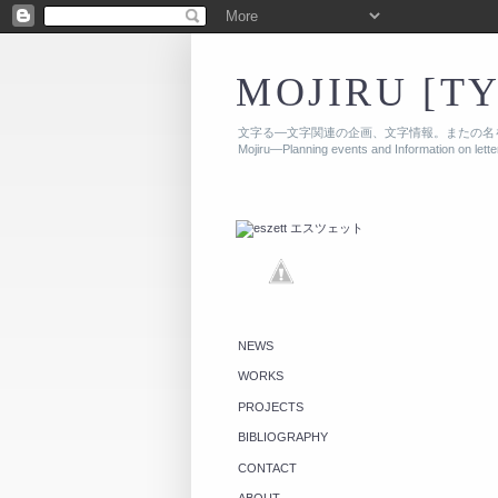
MOJIRU [T
文字る—文字関連の企画、文字情報。またの名
Mojiru—Planning events and Information on lett
NEWS
WORKS
PROJECTS
BIBLIOGRAPHY
CONTACT