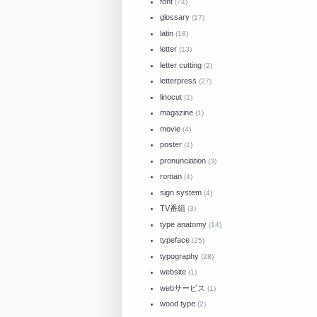
font
(74)
glossary
(17)
latin
(18)
letter
(13)
letter cutting
(2)
letterpress
(27)
linocut
(1)
magazine
(1)
movie
(4)
poster
(1)
pronunciation
(3)
roman
(4)
sign system
(4)
TV番組
(3)
type anatomy
(14)
typeface
(25)
typography
(28)
website
(1)
webサービス
(1)
wood type
(2)