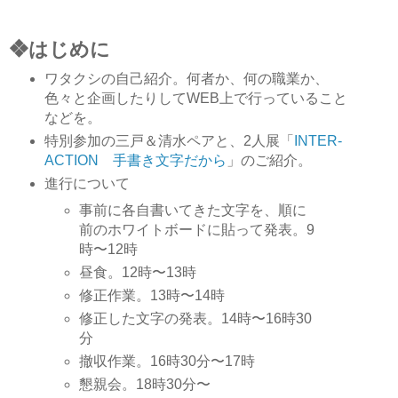
❖はじめに
ワタクシの自己紹介。何者か、何の職業か、
色々と企画したりしてWEB上で行っていること
などを。
特別参加の三戸＆清水ペアと、2人展「
INTER-
ACTION 手書き文字だから
」のご紹介。
進行について
事前に各自書いてきた文字を、順に
前のホワイトボードに貼って発表。9
時〜12時
昼食。12時〜13時
修正作業。13時〜14時
修正した文字の発表。14時〜16時30
分
撤収作業。16時30分〜17時
懇親会。18時30分〜