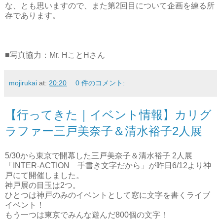
な、とも思いますので、また第2回目について企画を練る所
存であります。
■写真協力：Mr. HことHさん
mojirukai
at:
20:20
0 件のコメント:
【行ってきた｜イベント情報】カリグ
ラファー三戸美奈子＆清水裕子2人展
5/30から東京で開幕した三戸美奈子＆清水裕子 2人展
「INTER-ACTION 手書き文字だから」が昨日6/12より神
戸にて開催しました。
神戸展の目玉は2つ。
ひとつは神戸のみのイベントとして窓に文字を書くライブ
イベント！
もう一つは東京でみんな遊んだ800個の文字！