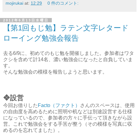
mojirukai
at:
12:29
0 件のコメント:
2012年6月13日水曜日
【第1回もじ勉】ラテン文字レタード
ローイング勉強会報告
去る6/9に、初めてのもじ勉を開催しました。参加者はワタ
クシを含めて計14名、濃い勉強会になったと自負していま
す。
そんな勉強会の模様を報告しようと思います。
❖設営
今回お借りした
Facto（ファクト）
さんのスペースは、使用
の自由度を高めるために照明や机などは別途設営する仕様
になっているので、参加者の方々に手伝って頂きながら設
営。これで勉強会をする手筈が整う（その模様を写真に収
めるのを忘れてました）。