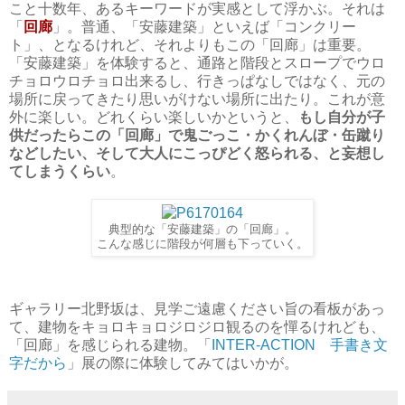
こと十数年、あるキーワードが実感として浮かぶ。それは
「
回廊
」。普通、「安藤建築」といえば「コンクリー
ト」、となるけれど、それよりもこの「回廊」は重要。
「安藤建築」を体験すると、通路と階段とスロープでウロ
チョロウロチョロ出来るし、行きっぱなしではなく、元の
場所に戻ってきたり思いがけない場所に出たり。これが意
外に楽しい。どれくらい楽しいかというと、
もし自分が子
供だったらこの「回廊」で鬼ごっこ・かくれんぼ・缶蹴り
などしたい、そして大人にこっぴどく怒られる、と妄想し
てしまうくらい
。
典型的な「安藤建築」の「回廊」。
こんな感じに階段が何層も下っていく。
ギャラリー北野坂は、見学ご遠慮ください旨の看板があっ
て、建物をキョロキョロジロジロ観るのを憚るけれども、
「回廊」を感じられる建物。「
INTER-ACTION 手書き文
字だから
」展の際に体験してみてはいかが。