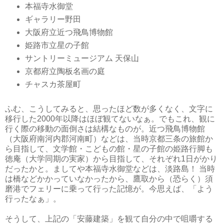
本福寺水御堂
ギャラリー野田
大阪府立近つ飛鳥博物館
姫路市立星の子館
サントリーミュージアム 天保山
京都府立陶板名画の庭
チャスカ茶屋町
ふむ、こうしてみると、思ったほど数が多くなく、文字に
移行した2000年以降はほぼ観てないなぁ。でもこれ、観に
行く際の移動の面倒さは結構なものが。近つ飛鳥博物館
（大阪府南河内郡河南町）などは、当時京都三条の旅館か
ら目指して、文学館・こどもの館・星の子館の姫路行脚も
徳庵（大学同期の実家）から目指して、それぞれ1日がかり
だったかと。ましてや本福寺水御堂などは、淡路島！ 当時
は橋などかかっていなかったから、鷹取から（恐らく）須
磨港でフェリーに乗って行った記憶が。今思えば、「よう
行ったなぁ」。
そうして、上記の「安藤建築」を観て自分の中で咀嚼する