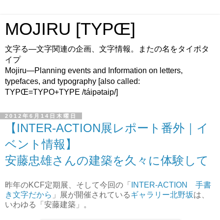
MOJIRU [TYPŒ]
文字る—文字関連の企画、文字情報。またの名をタイポタ
イプ
Mojiru—Planning events and Information on letters,
typefaces, and typography [also called:
TYPŒ=TYPO+TYPE /táipətaip/]
2012年6月14日木曜日
【INTER-ACTION展レポート番外｜イ
ベント情報】
安藤忠雄さんの建築を久々に体験して
昨年のKCF定期展、そして今回の「
INTER-ACTION 手書
き文字だから
」展が開催されている
ギャラリー北野坂
は、
いわゆる「安藤建築」。