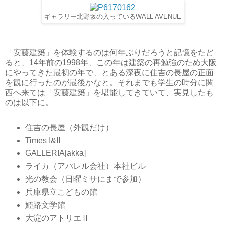
ギャラリー北野坂の入っているWALL AVENUE
「安藤建築」を体験するのは何年ぶりだろうと記憶をたど
ると、14年前の1998年、この年は建築の再勉強のため大阪
にやってきた最初の年で、とある深夜に住吉の長屋の正面
を観に行ったのが最後かなと。それまでも学生の時分に関
西へ来ては「安藤建築」を堪能してきていて、実見したも
のは以下に。
住吉の長屋（外観だけ）
Times I&II
GALLERIA[akka]
ライカ（アパレル会社）本社ビル
光の教会（日曜ミサにまで参加）
兵庫県立こどもの館
姫路文学館
大淀のアトリエⅡ