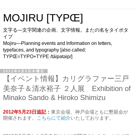
MOJIRU [TYPŒ]
文字る—文字関連の企画、文字情報。またの名をタイポタ
イプ
Mojiru—Planning events and Information on letters,
typefaces, and typography [also called:
TYPŒ=TYPO+TYPE /táipətaip/]
2012年4月5日木曜日
【イベント情報】カリグラファー三戸
美奈子＆清水裕子 ２人展 Exhibition of
Minako Sando & Hiroko Shimizu
2012年5月23日追記：
東京会場、神戸会場ともに懇親会が
開催されます。
こちらにて紹介
いたしております。