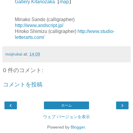
Gallery Kitanozaka
【
map
】
Minako Sando (calligrapher)
http://www.andscript.jp/
Hiroko Shimizu (calligrapher)
http://www.studio-
letterarts.com/
mojirukai
at:
14:09
0 件のコメント:
コメントを投稿
‹
›
ホーム
ウェブ バージョンを表示
Powered by
Blogger
.