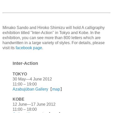
Minako Sando and Hiroko Shimizu will hold A calligraphy
exhibition titled "Inter-Action" in Tokyo and Kobe. In the
exhibition, you can see more than 800 letters which are
handwritten in a large variety of styles. For details, please
visit its
facebook page
.
Inter-Action
TOKYO
30 May—4 June 2012
11:00 – 19:00
Azabujūban Gallery
【
map
】
KOBE
12 June—17 June 2012
11:00 – 18:00