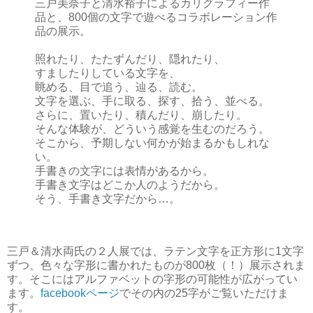
三戸美奈子と清水裕子によるカリグラフィー作
品と、800個の文字で遊べるコラボレーション作
品の展示。
照れたり、たたずんだり、隠れたり、
すましたりしている文字を、
眺める、目で追う、辿る、読む。
文字を選ぶ、手に取る、探す、拾う、並べる。
さらに、置いたり、積んだり、崩したり。
そんな体験が、どういう感覚を生むのだろう。
そこから、予期しない何かが始まるかもしれな
い。
手書きの文字には表情があるから。
手書き文字はどこか人のようだから。
そう、手書き文字だから…。
三戸＆清水両氏の２人展では、ラテン文字を正方形に1文字
ずつ、色々な字形に書かれたものが800枚（！）展示されま
す。そこにはアルファベットの字形の可能性が広がってい
ます。
facebookページ
でその内の25字がご覧いただけま
す。