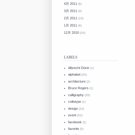
4月 2011
(6)
3月 2011
(9)
2月 2011
(10)
1月 2011
(6)
12月 2010
(24)
LABELS
Albrecht Dürer
(1)
alphabet
(20)
architecture
(2)
Bruce Rogers
(1)
calligraphy
(35)
collotype
(1)
design
(14)
event
(52)
facebook
(2)
favorite
(5)