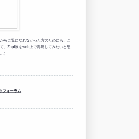
ながらご覧になれなかった方のためにも、こ
、Zapf展をweb上で再現してみたいと思
z…）
アーツフォーラム