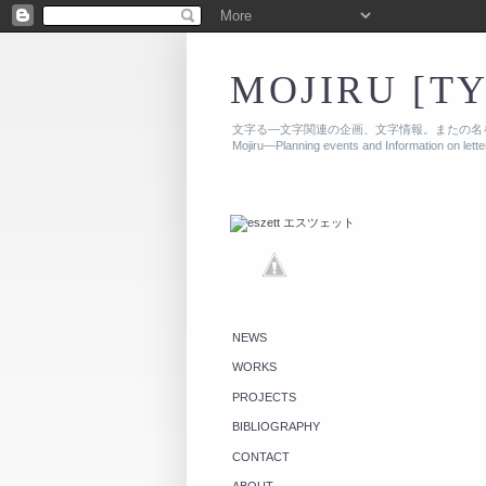
MOJIRU [T
文字る—文字関連の企画、文字情報。またの名
Mojiru—Planning events and Information on lett
NEWS
WORKS
PROJECTS
BIBLIOGRAPHY
CONTACT