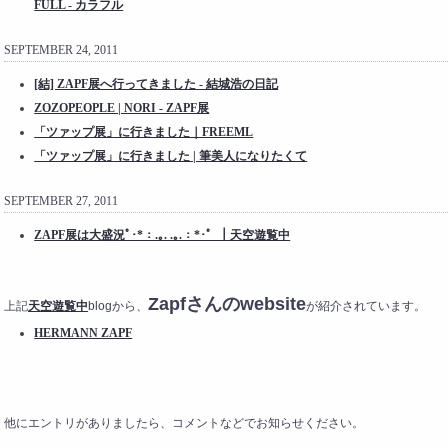
FULL - カラフル
SEPTEMBER 24, 2011
[結] ZAPF展へ行ってきました - 結城浩の日記
ZOZOPEOPLE | NORI - ZAPF展
「ツァップ展」に行きました｜FREEML
「ツァップ展」に行きました | 筆美人になりたくて
SEPTEMBER 27, 2011
ZAPF展は大盛況ﾟ･*：.｡. .｡.：*･゜｜天空遊覧中
Zapfさんのwebsite
上記
天空遊覧中
blogから、
が紹介されています。
HERMANN ZAPF
他にエントリがありましたら、コメントなどでお知らせください。