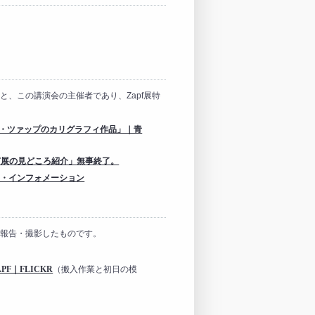
と、この講演会の主催者であり、Zapf展特
マン・ツァップのカリグラフィ作品」｜青
「ZAPF展の見どころ紹介」無事終了。
ー・インフォメーション
報告・撮影したものです。
APF｜FLICKR
（搬入作業と初日の模