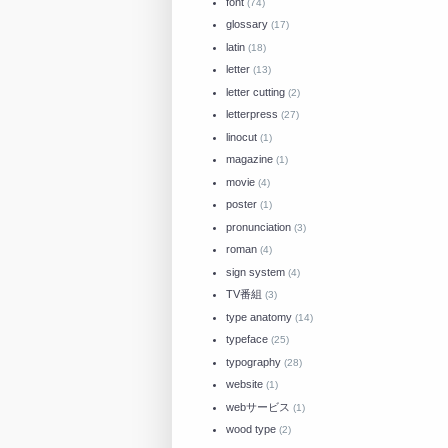
font
(74)
glossary
(17)
latin
(18)
letter
(13)
letter cutting
(2)
letterpress
(27)
linocut
(1)
magazine
(1)
movie
(4)
poster
(1)
pronunciation
(3)
roman
(4)
sign system
(4)
TV番組
(3)
type anatomy
(14)
typeface
(25)
typography
(28)
website
(1)
webサービス
(1)
wood type
(2)