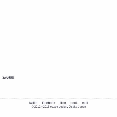
次の投稿
twitter
facebook
flickr
book
mail
©
2012
–
2015 eszett design, Osaka Japan