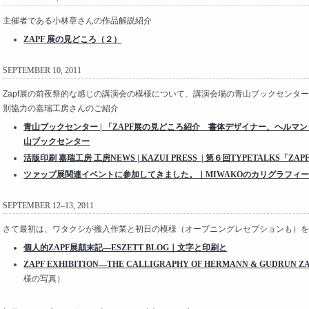
主催者である小林章さんの作品解説紹介
ZAPF 展の見どころ（２）
SEPTEMBER 10, 2011
Zapf展の前夜祭的な感じの講演会の模様について、講演会場の青山ブックセンター
別協力の嘉瑞工房さんのご紹介
青山ブックセンター | 「ZAPF展の見どころ紹介 書体デザイナー、ヘル
山ブックセンター
活版印刷 嘉瑞工房 工房NEWS | KAZUI PRESS | 第６回TYPETALKS
ツァップ展関連イベントに参加してきました。｜MIWAKOのカリグラフィ
SEPTEMBER 12–13, 2011
さて最初は、ワタクシが搬入作業と初日の模様（オープニングレセプションも）を
個人的ZAPF展顛末記—ESZETT BLOG｜文字と印刷と
ZAPF EXHIBITION—THE CALLIGRAPHY OF HERMANN & GUDRUN Z
様の写真）