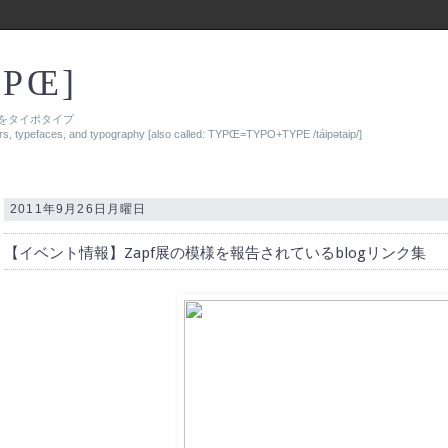
YPŒ]
をタイポタイプ
ers, typefaces, and typography [also called: TYPŒ=TYPO+TYPE /táipətaip/]
2011年9月26日月曜日
【イベント情報】Zapf展の模様を報告されているblogリンク集