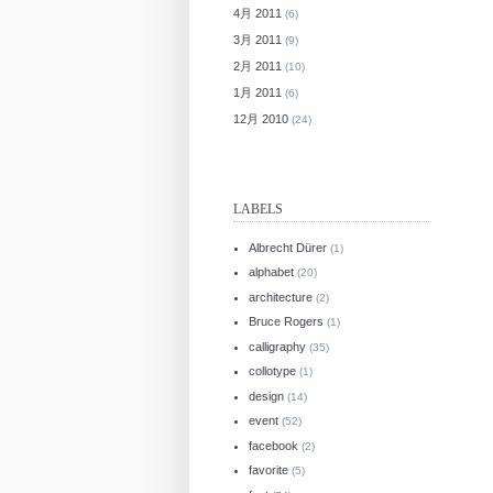
4月 2011
(6)
3月 2011
(9)
2月 2011
(10)
1月 2011
(6)
12月 2010
(24)
LABELS
Albrecht Dürer
(1)
alphabet
(20)
architecture
(2)
Bruce Rogers
(1)
calligraphy
(35)
collotype
(1)
design
(14)
event
(52)
facebook
(2)
favorite
(5)