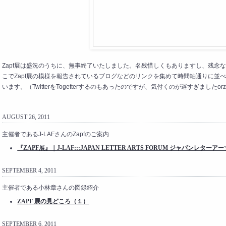
Zapf展は盛況のうちに、無事終了いたしました。名残惜しくもありますし、残念
こでZapf展の模様を報告されているブログなどのリンクを集めて時間軸通りに並べて
います。（TwitterをTogetterするのもあったのですが、気付くのが遅すぎましたor
AUGUST 26, 2011
主催者であるJ-LAFさんのZapfのご案内
『ZAPF展』｜J-LAF:::JAPAN LETTER ARTS FORUM ジャパンレター
SEPTEMBER 4, 2011
主催者である小林章さんの図録紹介
ZAPF 展の見どころ（１）
SEPTEMBER 6, 2011