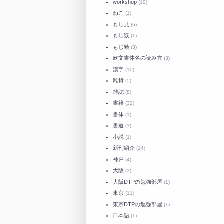
workshop
(10)
ねこ
(1)
もじ見
(6)
もじ談
(1)
もじ勉
(3)
欧文書体名の読み方
(3)
漢字
(10)
雑貨
(5)
雑誌
(8)
書籍
(32)
書体
(1)
書道
(1)
小説
(1)
新刊紹介
(14)
神戸
(4)
大阪
(3)
大阪DTPの勉強部屋
(1)
東京
(11)
東京DTPの勉強部屋
(1)
日本語
(1)