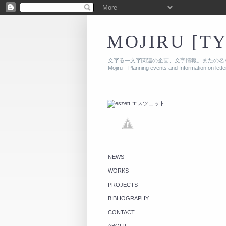
MOJIRU [T
文字る—文字関連の企画、文字情報。またの名
Mojiru—Planning events and Information on lett
NEWS
WORKS
PROJECTS
BIBLIOGRAPHY
CONTACT