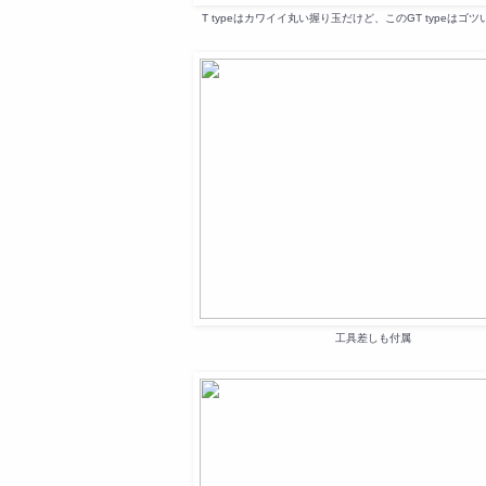
T typeはカワイイ丸い握り玉だけど、このGT typeはゴ
工具差しも付属