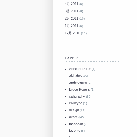
4月 2011
(6)
3月 2011
(9)
2月 2011
(10)
1月 2011
(6)
12月 2010
(24)
LABELS
Albrecht Dürer
(1)
alphabet
(20)
architecture
(2)
Bruce Rogers
(1)
calligraphy
(35)
collotype
(1)
design
(14)
event
(52)
facebook
(2)
favorite
(5)