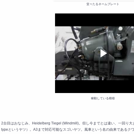
堂々たるネームプレート
稼動している模様
2台目はおなじみ、Heidelberg Tiegel (Windmill)。但し今までとは違い、一回
typeというヤツ）。A3まで対応可能なスゴいヤツ。風車という名の由来である