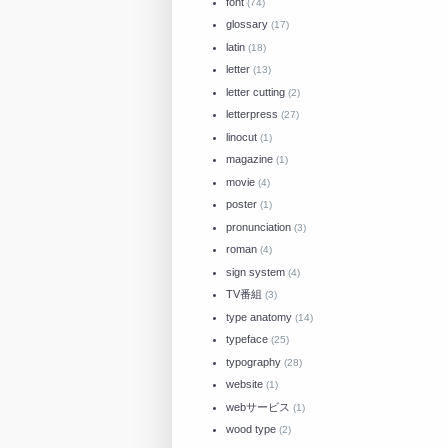
font
(74)
glossary
(17)
latin
(18)
letter
(13)
letter cutting
(2)
letterpress
(27)
linocut
(1)
magazine
(1)
movie
(4)
poster
(1)
pronunciation
(3)
roman
(4)
sign system
(4)
TV番組
(3)
type anatomy
(14)
typeface
(25)
typography
(28)
website
(1)
webサービス
(1)
wood type
(2)