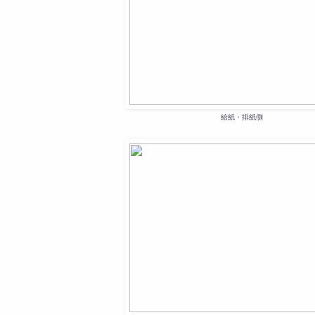
給紙・排紙側