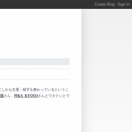
てしかも文選・植字を教わっているというこ
活
さん、
PIKA_KYOTO
さんとワタクシとで