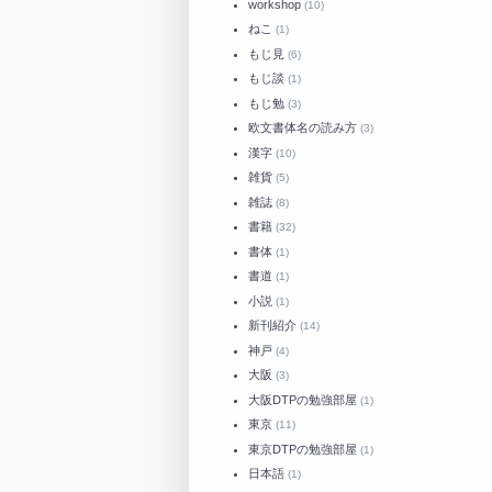
workshop
(10)
ねこ
(1)
もじ見
(6)
もじ談
(1)
もじ勉
(3)
欧文書体名の読み方
(3)
漢字
(10)
雑貨
(5)
雑誌
(8)
書籍
(32)
書体
(1)
書道
(1)
小説
(1)
新刊紹介
(14)
神戸
(4)
大阪
(3)
大阪DTPの勉強部屋
(1)
東京
(11)
東京DTPの勉強部屋
(1)
日本語
(1)