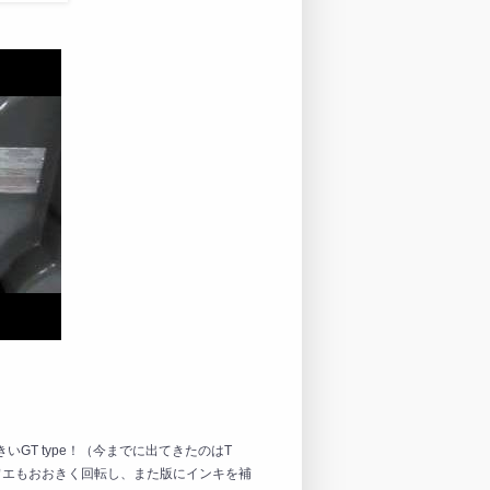
り大きいGT type！（今までに出てきたのはT
クワエもおおきく回転し、また版にインキを補