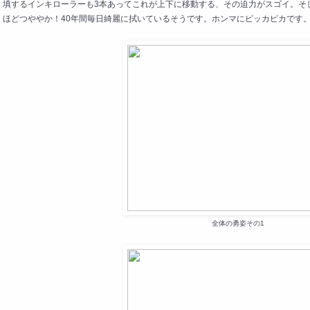
填するインキローラーも3本あってこれが上下に移動する、その迫力がスゴイ。そ
ほどつややか！40年間毎日綺麗に拭いているそうです。ホンマにピッカピカです
全体の勇姿その1