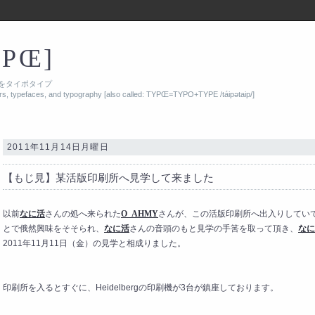
YPŒ]
をタイポタイプ
ers, typefaces, and typography [also called: TYPŒ=TYPO+TYPE /táipətaip/]
2011年11月14日月曜日
【もじ見】某活版印刷所へ見学して来ました
以前
なに活
さんの処へ来られた
O_AHMY
さんが、この活版印刷所へ出入りしてい
とで俄然興味をそそられ、
なに活
さんの音頭のもと見学の手筈を取って頂き、
なに
2011年11月11日（金）の見学と相成りました。
印刷所を入るとすぐに、Heidelbergの印刷機が3台が鎮座しております。